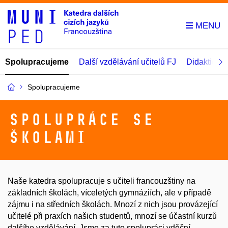
Spolupracujeme
Další vzdělávání učitelů FJ
Didaktické 
Spolupracujeme
Spolupráce se
školami
Naše katedra spolupracuje s učiteli francouzštiny na
základních školách, víceletých gymnáziích, ale v případě
zájmu i na středních školách. Mnozí z nich jsou provázející
učitelé při praxích našich studentů, mnozí se účastní kurzů
dalšího vzdělávání. Jsme za tuto spolupráci vděční