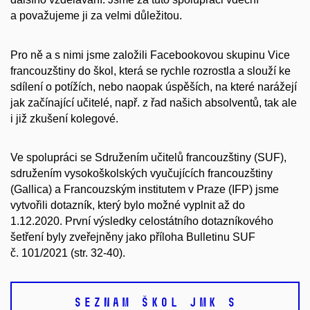
a považujeme ji za velmi důležitou.
Pro ně a s nimi jsme založili Facebookovou skupinu Vice
francouzštiny do škol, která se rychle rozrostla a slouží ke
sdílení o potížích, nebo naopak úspěších, na které narážejí
jak začínající učitelé, např. z řad našich absolventů, tak ale
i již zkušení kolegové.
Ve spolupráci se Sdružením učitelů francouzštiny (SUF),
sdružením vysokoškolských vyučujících francouzštiny
(Gallica) a Francouzským institutem v Praze (IFP) jsme
vytvořili dotazník, který bylo možné vyplnit až do
1.12.2020. První výsledky celostátního dotazníkového
šetření byly zveřejněny jako příloha Bulletinu SUF
č. 101/2021 (str. 32-40).
SEZNAM ŠKOL JMK S