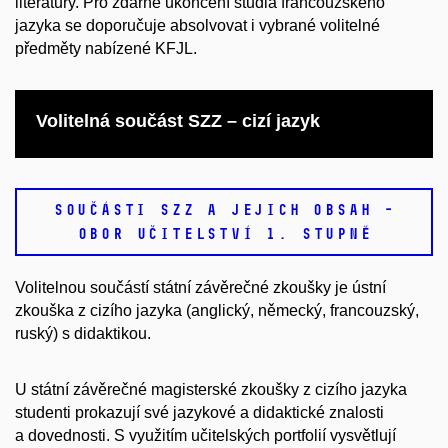
literatury. Pro zdárné ukončení studia francouzského
jazyka se doporučuje absolvovat i vybrané volitelné
předměty nabízené KFJL.
Volitelná součást SZZ –
cizí jazyk
SOUČÁSTI SZZ A JEJICH OBSAH -
OBOR UČITELSTVÍ 1. STUPNĚ
Volitelnou součástí státní závěrečné zkoušky je ústní
zkouška z cizího jazyka (anglický, německý, francouzský,
ruský) s didaktikou.
U státní závěrečné magisterské zkoušky z cizího jazyka
studenti prokazují své jazykové a didaktické znalosti
a dovednosti. S využitím učitelských portfolií vysvětlují