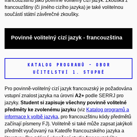
francouzštinu jako povinně volitelný cizí jazyk. Zkouška z
francouzštiny (či jiného cizího jazyka) je také volitelnou
součástí státní závěrečné zkoušky.
Povinně volitelný cizí jazyk - francouzština
KATALOG PROGRAMŮ - OBOR
UČITELSTVÍ 1. STUPNĚ
Pro povinně-volitelný cizí jazyk francouzský je požadována
vstupní znalost jazyka na úrovni
A2+
podle SERRJ pro
jazyky.
Student si zapisuje všechny povinně volitelné
předměty ke zvolenému jazyku
(viz
Katalog programů a
informace k volbě jazyka
, pro francouzštinu kódy předmětů
začínají písmeny FJ). Volitelně si také může zapsat jakýkoli
předmět vyučovaný na Katedře francouzského jazyka a