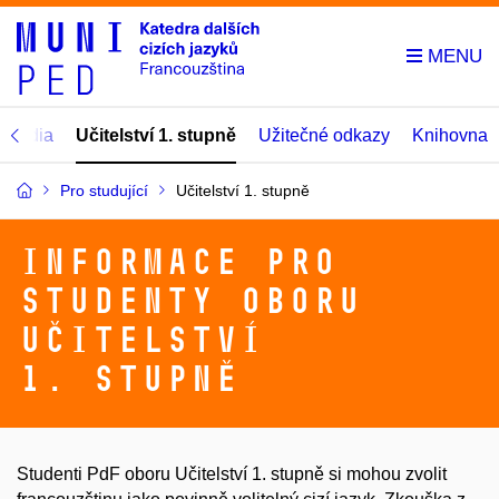
 studia
Učitelství 1. stupně
Užitečné odkazy
Knihovna
Pro studující
Učitelství 1. stupně
Informace pro
studenty oboru
Učitelství
1. stupně
Studenti PdF oboru Učitelství 1. stupně si mohou zvolit