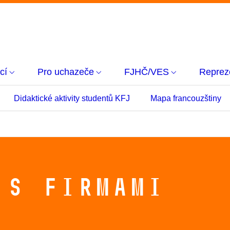
cí
Pro uchazeče
FJHČ/VES
Repreze
Didaktické aktivity studentů KFJ
Mapa francouzštiny
 s firmami