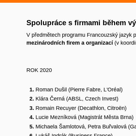
Spolupráce s firmami během v
V předmětech programu Francouzský jazyk pr
mezinárodních firem a organizací
(v koordi
ROK 2020
Roman
Dušil
(Pierre
Fabre
, L'Oréal)
Klára Černá (ABSL, Czech Invest)
Romain
Recuyer
(Decathlon, Citroën)
Lucie Mezníková (Magistrát Města Brna)
Michaela
Šamlotová
, Petra
Buřvalová
(
Ga
Lukáš Indrák (Business France)