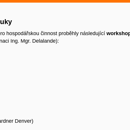
ýuky
o hospodářskou činnost proběhly následující
worksho
naci Ing. Mgr. Delalande):
rdner
Denver)