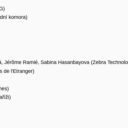
G)
dní komora)
á,
Jérôme
Ramié
, Sabina
Hasanbayova
(Zebra Technolo
s
de
l'Etranger
)
nes
)
říži)