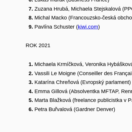
Zuzana Hrubá, Michaela Stejskalová (PP
Michal Macko (Francouzsko-česká obcho
Pavlína Schuster (
kiwi.com
)
ROK 2021
Michaela
Krmíčková
, Veronika Hybáškov
Vassili
Le
Moigne
(
Conseiller
des
Françai
Katarína
Chreňová
(Evropský parlament)
Emma
Gillová
(Absolventka MFTAP,
Ren
Marta Blažková (
freelance
publicistka v Pa
Petra
Buřvalová
(
Gardner
Denver)