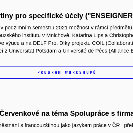
štiny pro specifické účely ("ENSEIGN
jí v podzimním semestru 2021 možnost v rámci předmětu
ouzského institutu v Mnichově. Katarina Lips a Christoph
 ve výuce a na DELF Pro. Díky projektu COIL (Collaborati
cí z Universität Potsdam a Université de Pécs (Alliance
PROGRAM WORKSHOPŮ
 Červenkové na téma Spolupráce s firm
ěstnání s francouzštinou jako jazykem práce v ČR i pře