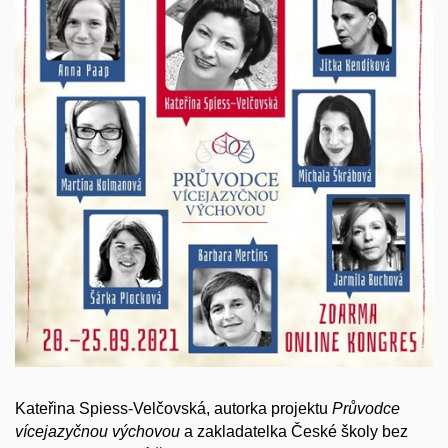
Kateřina Spiess-Velčovská, a
utorka projektu
Průvodce
více
jazyčnou výchovou
a zakladatelka České školy bez