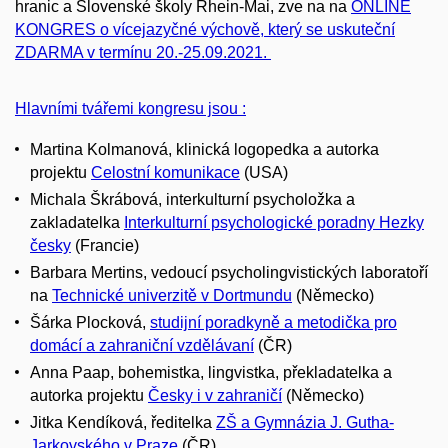
hranic a Slovenské školy Rhein-Mai, zve na
na
ONLINE
KONGRES o vícejazyčné výchově, který se uskuteční
ZDARMA v termínu 20.-25.09.2021.
Hlavními tvářemi kongresu jsou :
Martina Kolmanová,
klinická logopedka a autorka
projektu
Celostní komunikace
(USA)
Michala Škrábová,
interkulturní psycholožka a
zakladatelka
Interkulturní psychologické poradny Hezky
česky
(Francie)
Barbara Mertins,
vedoucí psycholingvistických laboratoří
na
Technické univerzitě v Dortmundu
(Německo)
Šárka Plocková
,
studijní poradkyně a metodička pro
domácí a zahraniční vzdělávaní
(ČR)
Anna Paap,
bohemistka, lingvistka, překladatelka a
autorka projektu
Česky i v zahraničí
(Německo)
Jitka Kendíková,
ředitelka
ZŠ a Gymnázia J. Gutha-
Jarkovského v Praze
(ČR)