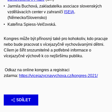
Jarmila Buchová,
zakladatelka asociace slovenských
vzdělávacích center v zahraničí
ISEIA
.
(Německo/Slovensko)
Kateřina Spiess-Velčovská.
Kongres může být přínosný také pro kohokoliv, kdo pracuje
nebo bude pracovat s vícejazyčně vychovávanými dětmi.
Cílem je šířit srozumitelné a potřebné informace o
vícejazyčné výchově k co nejširšímu publiku.
Odkaz na online kongres a registraci
zdarma:
https://vicejazycnavychova.cz/kongres-2021/
SDÍLET